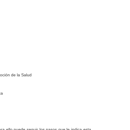
oción de la Salud
ca
a ello puede seguir los pasos que le indica esta