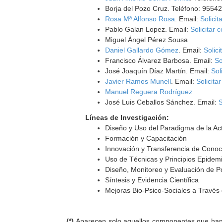
Borja del Pozo Cruz. Teléfono: 9554
Rosa Mª Alfonso Rosa
. Email:
Solicit
Pablo Galan Lopez. Email:
Solicitar 
Miguel Ángel Pérez Sousa
Daniel Gallardo Gómez
. Email:
Solici
Francisco Álvarez Barbosa. Email:
So
José Joaquín Díaz Martín. Email:
Sol
Javier Ramos Munell
. Email:
Solicita
Manuel Reguera Rodríguez
José Luis Ceballos Sánchez. Email:
S
Líneas de Investigación:
Diseño y Uso del Paradigma de la Ac
Formación y Capacitación
Innovación y Transferencia de Conoc
Uso de Técnicas y Principios Epidemi
Diseño, Monitoreo y Evaluación de Po
Síntesis y Evidencia Científica
Mejoras Bio-Psico-Sociales a Través 
(*)
Aparecen solo aquellos componentes que han au