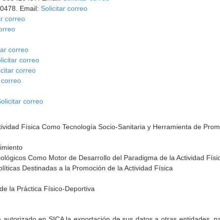
20478. Email:
Solicitar correo
ar correo
correo
tar correo
licitar correo
icitar correo
r correo
olicitar correo
tividad Física Como Tecnología Socio-Sanitaria y Herramienta de Prom
imiento
ológicos Como Motor de Desarrollo del Paradigma de la Actividad Físi
líticas Destinadas a la Promoción de la Actividad Física
de la Práctica Físico-Deportiva
torizado en SICA la exportación de sus datos a otras entidades, par