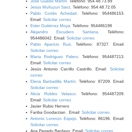
José Guadix Martín
. Teléfono: 954.48.73.89
Jesús Muñuzuri Sanz
. Teléfono: 954.48.72.05
Pablo Cortés Achedad
. Teléfono: 954486153.
Email:
Solicitar correo
Ester Gutiérrez Moya
. Teléfono: 954486198
Alejandro Escudero Santana
. Teléfono:
954486042. Email:
Solicitar correo
Pablo Aparicio Ruiz
. Teléfono: 87327. Email:
Solicitar correo
Maria Rodriguez Palero
. Teléfono: 954487213.
Email:
Solicitar correo
Jesús Antonio Carrillo Castrillo. Email:
Solicitar
correo
Elena Barbadilla Martín
. Teléfono: 87209. Email:
Solicitar correo
Alicia Robles Velasco
. Teléfono: 954487209.
Email:
Solicitar correo
Javier Rubio Herrero
Fariba Goodarzian . Email:
Solicitar correo
Antonio Lorenzo Espejo
. Teléfono: 86196. Email:
Solicitar correo
Ana Pegado Bardayo. Email:
Solicitar correo