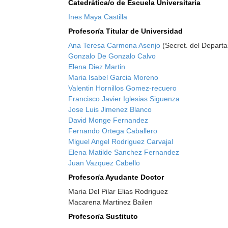
Catedrática/o de Escuela Universitaria
Ines Maya Castilla
Profesor/a Titular de Universidad
Ana Teresa Carmona Asenjo
(Secret. del Depart
Gonzalo De Gonzalo Calvo
Elena Diez Martin
Maria Isabel Garcia Moreno
Valentin Hornillos Gomez-recuero
Francisco Javier Iglesias Siguenza
Jose Luis Jimenez Blanco
David Monge Fernandez
Fernando Ortega Caballero
Miguel Angel Rodriguez Carvajal
Elena Matilde Sanchez Fernandez
Juan Vazquez Cabello
Profesor/a Ayudante Doctor
Maria Del Pilar Elias Rodriguez
Macarena Martinez Bailen
Profesor/a Sustituto