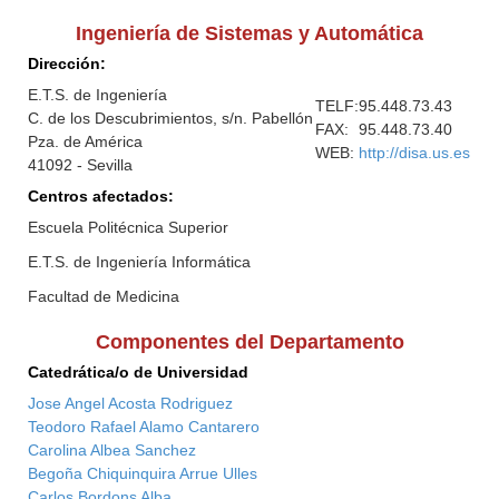
Ingeniería de Sistemas y Automática
Dirección:
E.T.S. de Ingeniería
TELF:
95.448.73.43
C. de los Descubrimientos, s/n. Pabellón
FAX:
95.448.73.40
Pza. de América
WEB:
http://disa.us.es
41092 - Sevilla
Centros afectados:
Escuela Politécnica Superior
E.T.S. de Ingeniería Informática
Facultad de Medicina
Componentes del Departamento
Catedrática/o de Universidad
Jose Angel Acosta Rodriguez
Teodoro Rafael Alamo Cantarero
Carolina Albea Sanchez
Begoña Chiquinquira Arrue Ulles
Carlos Bordons Alba