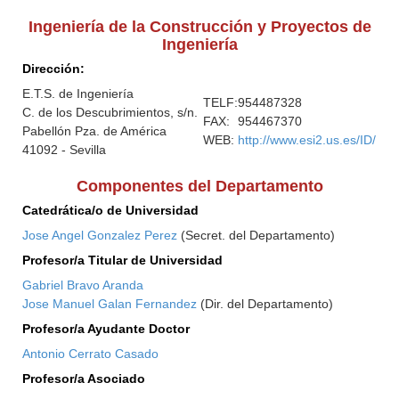
Ingeniería de la Construcción y Proyectos de
Ingeniería
Dirección:
E.T.S. de Ingeniería
TELF:
954487328
C. de los Descubrimientos, s/n.
FAX:
954467370
Pabellón Pza. de América
WEB:
http://www.esi2.us.es/ID/
41092 - Sevilla
Componentes del Departamento
Catedrática/o de Universidad
Jose Angel Gonzalez Perez
(Secret. del Departamento)
Profesor/a Titular de Universidad
Gabriel Bravo Aranda
Jose Manuel Galan Fernandez
(Dir. del Departamento)
Profesor/a Ayudante Doctor
Antonio Cerrato Casado
Profesor/a Asociado