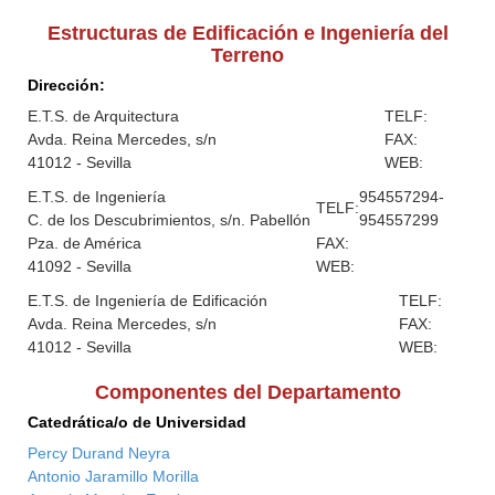
Estructuras de Edificación e Ingeniería del
Terreno
Dirección:
E.T.S. de Arquitectura
TELF:
Avda. Reina Mercedes, s/n
FAX:
41012 - Sevilla
WEB:
E.T.S. de Ingeniería
954557294-
TELF:
C. de los Descubrimientos, s/n. Pabellón
954557299
Pza. de América
FAX:
41092 - Sevilla
WEB:
E.T.S. de Ingeniería de Edificación
TELF:
Avda. Reina Mercedes, s/n
FAX:
41012 - Sevilla
WEB:
Componentes del Departamento
Catedrática/o de Universidad
Percy Durand Neyra
Antonio Jaramillo Morilla