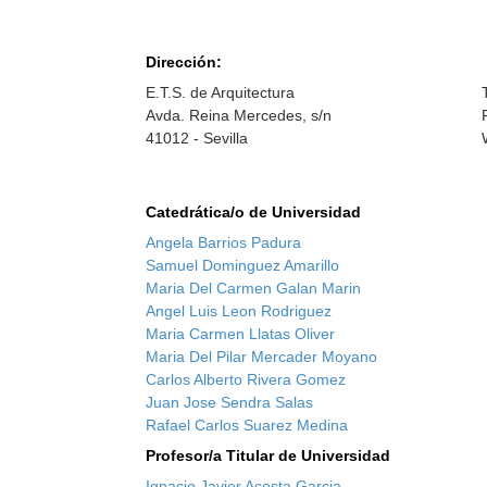
Dirección:
E.T.S. de Arquitectura
Avda. Reina Mercedes, s/n
41012 - Sevilla
Catedrática/o de Universidad
Angela Barrios Padura
Samuel Dominguez Amarillo
Maria Del Carmen Galan Marin
Angel Luis Leon Rodriguez
Maria Carmen Llatas Oliver
Maria Del Pilar Mercader Moyano
Carlos Alberto Rivera Gomez
Juan Jose Sendra Salas
Rafael Carlos Suarez Medina
Profesor/a Titular de Universidad
Ignacio Javier Acosta Garcia