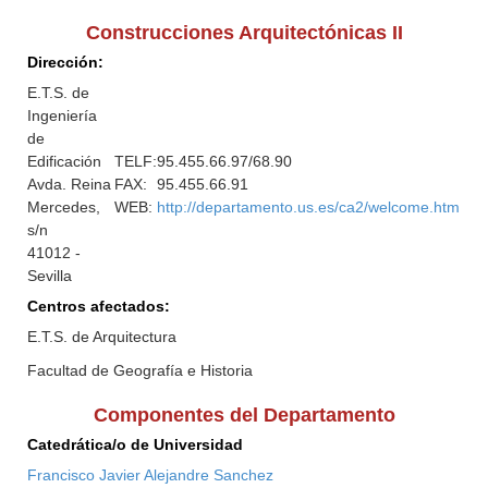
Construcciones Arquitectónicas II
Dirección:
E.T.S. de
Ingeniería
de
Edificación
TELF:
95.455.66.97/68.90
Avda. Reina
FAX:
95.455.66.91
Mercedes,
WEB:
http://departamento.us.es/ca2/welcome.htm
s/n
41012 -
Sevilla
Centros afectados:
E.T.S. de Arquitectura
Facultad de Geografía e Historia
Componentes del Departamento
Catedrática/o de Universidad
Francisco Javier Alejandre Sanchez