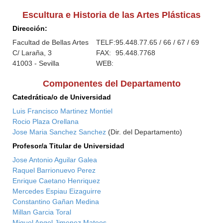
Escultura e Historia de las Artes Plásticas
Dirección:
Facultad de Bellas Artes
TELF:
95.448.77.65 / 66 / 67 / 69
C/ Laraña, 3
FAX:
95.448.7768
41003 - Sevilla
WEB:
Componentes del Departamento
Catedrática/o de Universidad
Luis Francisco Martinez Montiel
Rocio Plaza Orellana
Jose Maria Sanchez Sanchez
(Dir. del Departamento)
Profesor/a Titular de Universidad
Jose Antonio Aguilar Galea
Raquel Barrionuevo Perez
Enrique Caetano Henriquez
Mercedes Espiau Eizaguirre
Constantino Gañan Medina
Millan Garcia Toral
Miguel Angel Jimenez Mateos