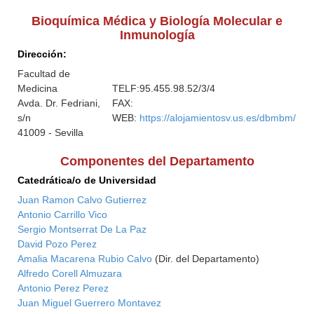
Bioquímica Médica y Biología Molecular e
Inmunología
Dirección:
Facultad de
Medicina
TELF:
95.455.98.52/3/4
Avda. Dr. Fedriani,
FAX:
s/n
WEB:
https://alojamientosv.us.es/dbmbm/
41009 - Sevilla
Componentes del Departamento
Catedrática/o de Universidad
Juan Ramon Calvo Gutierrez
Antonio Carrillo Vico
Sergio Montserrat De La Paz
David Pozo Perez
Amalia Macarena Rubio Calvo
(Dir. del Departamento)
Alfredo Corell Almuzara
Antonio Perez Perez
Juan Miguel Guerrero Montavez