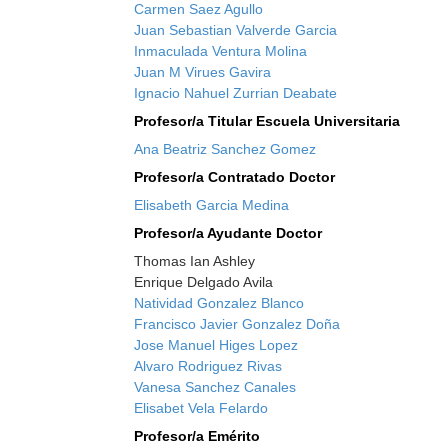
Carmen Saez Agullo
Juan Sebastian Valverde Garcia
Inmaculada Ventura Molina
Juan M Virues Gavira
Ignacio Nahuel Zurrian Deabate
Profesor/a Titular Escuela Universitaria
Ana Beatriz Sanchez Gomez
Profesor/a Contratado Doctor
Elisabeth Garcia Medina
Profesor/a Ayudante Doctor
Thomas Ian Ashley
Enrique Delgado Avila
Natividad Gonzalez Blanco
Francisco Javier Gonzalez Doña
Jose Manuel Higes Lopez
Alvaro Rodriguez Rivas
Vanesa Sanchez Canales
Elisabet Vela Felardo
Profesor/a Emérito