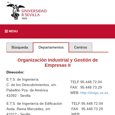
MENU
Búsqueda
Departamentos
Centros
Organización Industrial y Gestión de
Empresas II
Dirección:
E.T.S. de Ingeniería
TELF:
95.448.72.04
C. de los Descubrimientos, s/n.
FAX:
95.448.73.29
Pabellón Pza. de América
WEB:
http://doige.us.es
41092 - Sevilla
E.T.S. de Ingeniería de Edificación
TELF:
95.448.72.04
Avda. Reina Mercedes, s/n
FAX:
95.448.73.29
41012 - Sevilla
WEB: