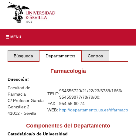
MENU
Búsqueda
Departamentos
Centros
Farmacología
Dirección:
Facultad de
954556720/21/22/23/6789/1666/;
TELF:
Farmacia
954559877/78/79/80;
C/ Profesor García
FAX:
954 55 60 74
González 2
WEB:
http://departamento.us.es/dfarmaco
41012 - Sevilla
Componentes del Departamento
Catedrática/o de Universidad