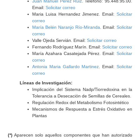
Juan Manuel Perez Ruiz
. Teléfono: 95.448.95.00.
Email:
Solicitar correo
Maria Luisa Hernandez Jimenez. Email:
Solicitar
correo
María Belén Naranjo Río-Miranda
. Email:
Solicitar
correo
Valle Ojeda Servián. Email:
Solicitar correo
Fernando Rodríguez Marín. Email:
Solicitar correo
María Azahara Casatejada Pérez. Email:
Solicitar
correo
Antonia Maria Gallardo Martinez
. Email:
Solicitar
correo
Líneas de Investigación:
Implicación del Sistema Nadp/Tiorredoxina en la
Tolerancia a Desecación de Semillas de Cereales.
Regulación Redox del Metabolismo Fotosintético
Mecanismos de Respuesta a Estrés Oxidativo en
Plantas
(*)
Aparecen solo aquellos componentes que han autorizado