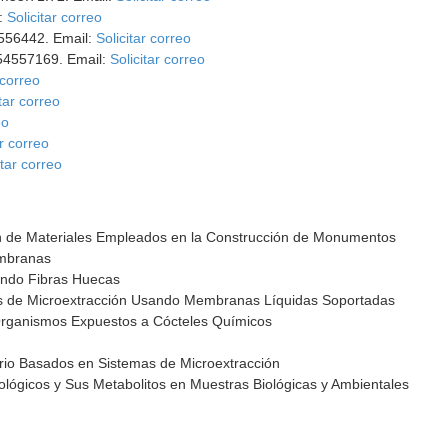
l:
Solicitar correo
4556442. Email:
Solicitar correo
954557169. Email:
Solicitar correo
 correo
itar correo
eo
ar correo
itar correo
ón de Materiales Empleados en la Construcción de Monumentos
embranas
ando Fibras Huecas
s de Microextracción Usando Membranas Líquidas Soportadas
 Organismos Expuestos a Cócteles Químicos
rio Basados en Sistemas de Microextracción
cológicos y Sus Metabolitos en Muestras Biológicas y Ambientales