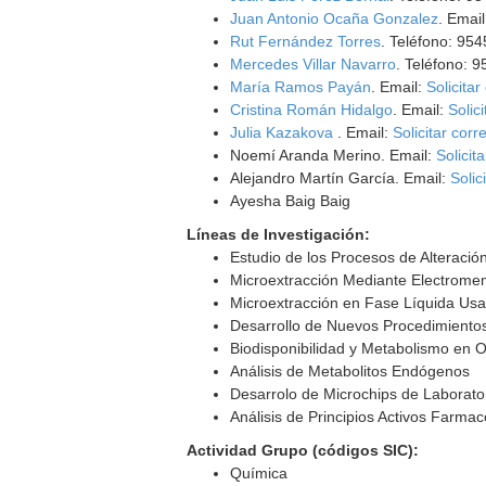
Juan Antonio Ocaña Gonzalez
. Emai
Rut Fernández Torres
. Teléfono: 95
Mercedes Villar Navarro
. Teléfono: 
María Ramos Payán
. Email:
Solicitar
Cristina Román Hidalgo
. Email:
Solic
Julia Kazakova
. Email:
Solicitar corr
Noemí Aranda Merino. Email:
Solicit
Alejandro Martín García. Email:
Solic
Ayesha Baig Baig
Líneas de Investigación:
Estudio de los Procesos de Alteraci
Microextracción Mediante Electrom
Microextracción en Fase Líquida Us
Desarrollo de Nuevos Procedimiento
Biodisponibilidad y Metabolismo en
Análisis de Metabolitos Endógenos
Desarrolo de Microchips de Laborato
Análisis de Principios Activos Farma
Actividad Grupo (códigos SIC):
Química