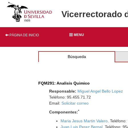
Vicerrectorado 
MENU
PÁGINA DE INICIO
Búsqueda
FQM291: Analisis Quimico
Responsable:
Miguel Angel Bello Lopez
Teléfono: 95.455.71.72
Email:
Solicitar correo
*
Componentes:
Maria Jesus Martin Valero
. Teléfono:
Juan Luis Perez Bernal
. Teléfono: 9