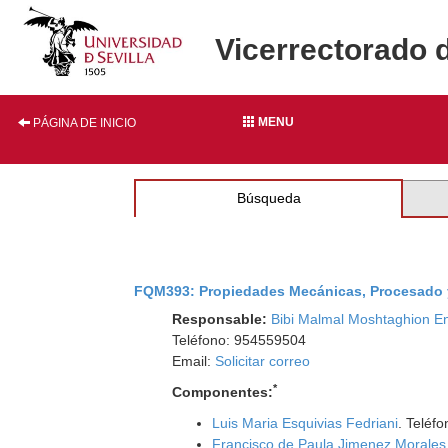
Vicerrectorado 
MENU
PÁGINA DE INICIO
Búsqueda
FQM393: Propiedades Mecánicas, Procesado 
Responsable:
Bibi Malmal Moshtaghion En
Teléfono: 954559504
Email:
Solicitar correo
*
Componentes:
Luis Maria Esquivias Fedriani
. Teléf
Francisco de Paula Jimenez Morales