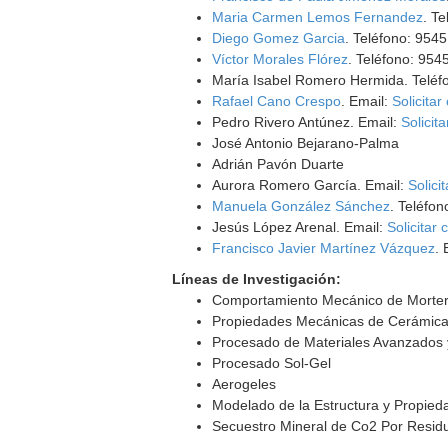
Maria Carmen Lemos Fernandez
. T
Diego Gomez Garcia
. Teléfono: 954
Víctor Morales Flórez
. Teléfono: 95
María Isabel Romero Hermida. Teléfo
Rafael Cano Crespo
. Email:
Solicitar
Pedro Rivero Antúnez. Email:
Solicit
José Antonio Bejarano-Palma
Adrián Pavón Duarte
Aurora Romero García. Email:
Solici
Manuela González Sánchez
. Teléfo
Jesús López Arenal. Email:
Solicitar 
Francisco Javier Martínez Vázquez
. 
Líneas de Investigación:
Comportamiento Mecánico de Morter
Propiedades Mecánicas de Cerámic
Procesado de Materiales Avanzados 
Procesado Sol-Gel
Aerogeles
Modelado de la Estructura y Propie
Secuestro Mineral de Co2 Por Residu