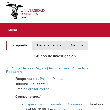
MENU
Búsqueda
Departamentos
Centros
Grupos de Investigación
TEP1002: Artesa Re_lab | Architecture + Structural
Research
Responsable:
Paloma Pineda
Teléfono: 954556604
Email:
Solicitar correo
*
Componentes:
Esperanza Conradi Galnares
. Teléfono:
954.55.70.86. Email:
Solicitar correo