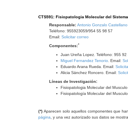
CTS591: Fisiopatologia Molecular del Sistem
Responsable:
Antonio Gonzalo Castellan
Teléfono: 955923059/954 55 98 57
Email:
Solicitar correo
*
Componentes:
Juan Ureña Lopez. Teléfono: 955 92
Miguel Fernandez Tenorio
. Email:
Sol
Eduardo Arana Rueda. Email:
Solicit
Alicia Sánchez Roncero. Email:
Solic
Líneas de Investigación:
Fisiopatologia Molecular del Muscul
Fisiopatología Molecular del Musculo 
(*)
Aparecen solo aquellos componentes que han au
página
, y una vez autorizado sus datos se mostr