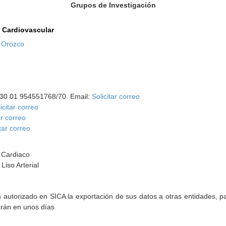
Grupos de Investigación
a Cardiovascular
o Orozco
 30 01 954551768/70. Email:
Solicitar correo
icitar correo
ar correo
itar correo
o Cardiaco
Liso Arterial
torizado en SICA la exportación de sus datos a otras entidades, par
arán en unos días