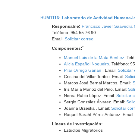
HUM1116: Laboratorio de Actividad Humana-Id
Responsable:
Francisco Javier Saavedra
Teléfono: 954 55 76 90
Email:
Solicitar correo
*
Componentes:
Manuel Luis de la Mata Benítez
. Tel
Alicia Español Nogueiro
. Teléfono: 
Pilar Orrego Gañán
. Email:
Solicitar
Cristina del Villar Toribio. Email:
Solic
Marcos José Bernal Marcos. Email:
S
Iris María Muñoz del Pino. Email:
Sol
Nerea Rubio López. Email:
Solicitar 
Sergio González Álvarez. Email:
Soli
Joanna Brzeska . Email:
Solicitar cor
Raquel Sarahí Pérez Antúnez. Email
Líneas de Investigación:
Estudios Migratorios