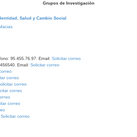
Grupos de Investigación
entidad, Salud y Cambio Social
 Macias
éfono: 95.455.76.97. Email:
Solicitar correo
95456540. Email:
Solicitar correo
 correo
itar correo
olicitar correo
icitar correo
correo
citar correo
reo
:
Solicitar correo