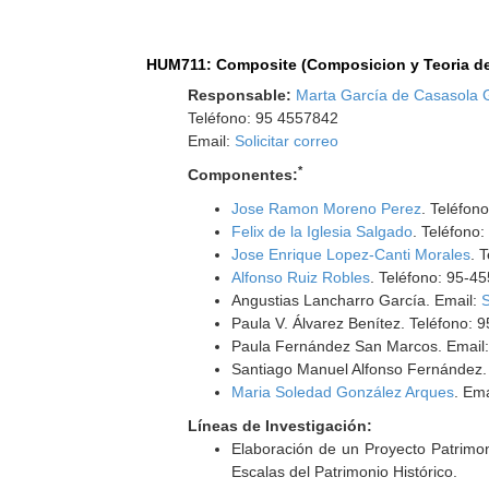
HUM711: Composite (Composicion y Teoria de 
Responsable:
Marta García de Casasola
Teléfono: 95 4557842
Email:
Solicitar correo
*
Componentes:
Jose Ramon Moreno Perez
. Teléfon
Felix de la Iglesia Salgado
. Teléfono
Jose Enrique Lopez-Canti Morales
. 
Alfonso Ruiz Robles
. Teléfono: 95-4
Angustias Lancharro García. Email:
S
Paula V. Álvarez Benítez. Teléfono:
Paula Fernández San Marcos. Email
Santiago Manuel Alfonso Fernández.
Maria Soledad González Arques
. Em
Líneas de Investigación:
Elaboración de un Proyecto Patrimon
Escalas del Patrimonio Histórico.