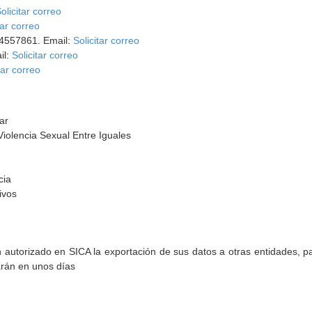
olicitar correo
tar correo
54557861. Email:
Solicitar correo
il:
Solicitar correo
tar correo
ar
Violencia Sexual Entre Iguales
cia
ivos
torizado en SICA la exportación de sus datos a otras entidades, par
arán en unos días