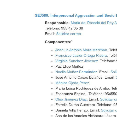
SEJ580: Interpersonal Aggression and Socio
Responsable:
Maria del Rosario del Rey A
Teléfono: 955 42 05 38
Email:
Solicitar correo
*
Componentes:
Joaquin Antonio Mora Merchan
. Tel
Francisco Javier Ortega Rivera
. Tel
Virginia Sanchez Jimenez
. Teléfono:
Paz Elipe Muñoz
Noelia Muñoz Fernández
. Email:
Soli
José Antonio Casas Bolaños. Email:
Mónica Ojeda Pérez
María Luisa Rodríguez de Arriba. Te
Esperanza Espino . Teléfono: 95455
Olga Jiménez Díaz
. Email:
Solicitar 
Estrella Durán Guerrero. Teléfono: 
Daniela Villa Henao. Email:
Solicitar 
Ana de los Angeles Alcántara Lázaro