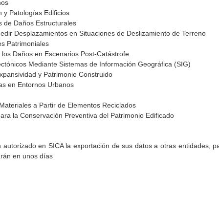
nos
 y Patologías Edificios
s de Daños Estructurales
Medir Desplazamientos en Situaciones de Deslizamiento de Terreno
es Patrimoniales
 los Daños en Escenarios Post-Catástrofe.
ectónicos Mediante Sistemas de Información Geográfica (SIG)
Expansividad y Patrimonio Construido
as en Entornos Urbanos
Materiales a Partir de Elementos Reciclados
para la Conservación Preventiva del Patrimonio Edificado
torizado en SICA la exportación de sus datos a otras entidades, par
arán en unos días