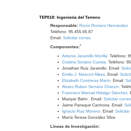
TEP018: Ingenieria del Terreno
Responsable:
Rocío Romero Hernández
Teléfono: 95.455.65.87
Email:
Solicitar correo
*
Componentes:
Antonio Jaramillo Morilla
. Teléfono: 
Cristina Soriano Cuesta
. Teléfono: 
Jonathan Ruiz Jaramillo. Email:
Solic
Emilio J. Mascort Albea
. Email:
Solici
Elizabeth Contreras Marín
. Email:
Sol
Alvaro Ruben Serrano Chacon
. Telé
Francisco Manuel Hidalgo Sánchez
.
Maziyar Bahri . Email:
Solicitar corre
Jaime Paneque Carmona. Email:
Sol
Ignacio Ruiz Moreno
. Email:
Solicitar
María Teresa González Silva
Líneas de Investigación: