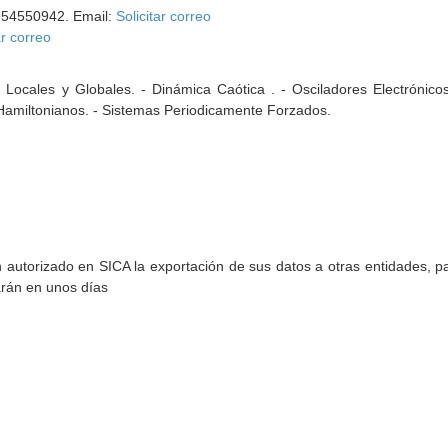
954550942. Email:
Solicitar correo
ar correo
 Locales y Globales. - Dinámica Caótica . - Osciladores Electrónico
Hamiltonianos. - Sistemas Periodicamente Forzados.
torizado en SICA la exportación de sus datos a otras entidades, par
arán en unos días