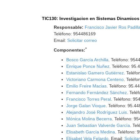
TIC130: Investigacion en Sistemas Dinamicos 
Responsable:
Francisco Javier Ros Padill
Teléfono: 954486169
Email:
Solicitar correo
*
Componentes:
Bosco García Archilla
. Teléfono: 954
Enrique Ponce Nuñez
. Teléfono: 95.
Estanislao Gamero Gutiérrez
. Teléfo
Victoriano Carmona Centeno
. Teléf
Emilio Freire Macias
. Teléfono: 95.4
Fernando Fernández Sánchez
. Telé
Francisco Torres Peral
. Teléfono: 9
Jorge Galan Vioque
. Teléfono: 95.44
Alejandro José Rodríguez Luis
. Telé
Mónica Molina Becerra
. Teléfono: 9
Juan Sebastian Valverde García
. Te
Elisabeth García Medina
. Teléfono:
Elísabet Vela Felardo
. Email:
Solicita