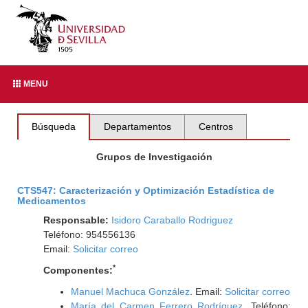
MENU
Búsqueda
Departamentos
Centros
Grupos de Investigación
CTS547: Caracterización y Optimización Estadística de
Medicamentos
Responsable:
Isidoro Caraballo Rodriguez
Teléfono: 954556136
Email:
Solicitar correo
*
Componentes:
Manuel Machuca González
. Email:
Solicitar correo
María del Carmen Ferrero Rodríguez
. Teléfono: