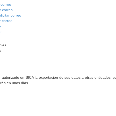
r correo
ar correo
licitar correo
ar correo
o
eo
bles
o
torizado en SICA la exportación de sus datos a otras entidades, par
arán en unos días