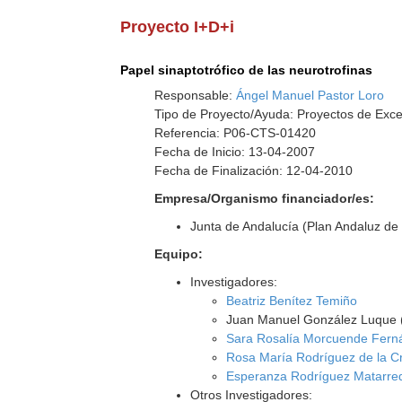
Proyecto I+D+i
Papel sinaptotrófico de las neurotrofinas
Responsable:
Ángel Manuel Pastor Loro
Tipo de Proyecto/Ayuda: Proyectos de Exce
Referencia: P06-CTS-01420
Fecha de Inicio: 13-04-2007
Fecha de Finalización: 12-04-2010
Empresa/Organismo financiador/es:
Junta de Andalucía (Plan Andaluz de 
Equipo:
Investigadores:
Beatriz Benítez Temiño
Juan Manuel González Luque (
Sara Rosalía Morcuende Fern
Rosa María Rodríguez de la C
Esperanza Rodríguez Matarre
Otros Investigadores: