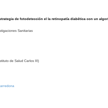
strategia de fotodetección el la retinopatía diabética con un alg
tigaciones Sanitarias
ituto de Salud Carlos III)
tarredona