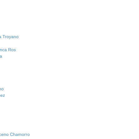
a Troyano
anca Ros
a
no
uez
uceno Chamorro