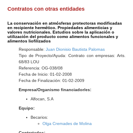
Contratos con otras entidades
La conservación en atmósferas protectoras modificadas
en recipiente hermético. Propiedades alimenticias y
valores nutricionales. Estudios sobre la aplicación o
utilización del producto como alimentos funcionales y
alimentos liofilizados
Responsable:
Juan Dionisio Bautista Palomas
Tipo de Proyecto/Ayuda: Contrato con empresas: Arts.
68/83 LOU
Referencia: OG-038/08
Fecha de Inicio: 01-02-2008
Fecha de Finalización: 01-02-2009
Empresa/Organismo financiador/es:
Alfocan, S.A
Equipo:
Becarios:
Olga Cremades de Molina
Contratados: