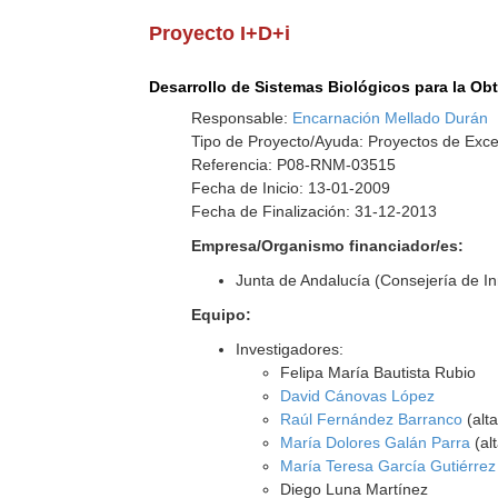
Proyecto I+D+i
Desarrollo de Sistemas Biológicos para la Ob
Responsable:
Encarnación Mellado Durán
Tipo de Proyecto/Ayuda: Proyectos de Exce
Referencia: P08-RNM-03515
Fecha de Inicio: 13-01-2009
Fecha de Finalización: 31-12-2013
Empresa/Organismo financiador/es:
Junta de Andalucía (Consejería de I
Equipo:
Investigadores:
Felipa María Bautista Rubio
David Cánovas López
Raúl Fernández Barranco
(alt
María Dolores Galán Parra
(al
María Teresa García Gutiérrez
Diego Luna Martínez