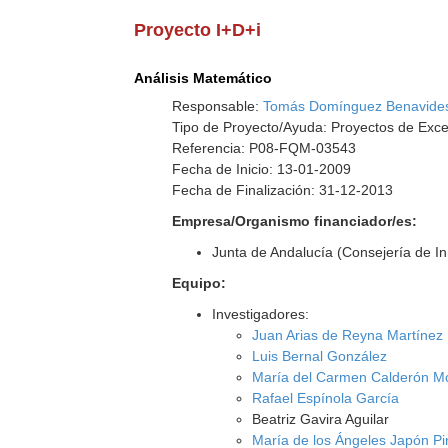
Proyecto I+D+i
Análisis Matemático
Responsable:
Tomás Domínguez Benavide
Tipo de Proyecto/Ayuda: Proyectos de Exce
Referencia: P08-FQM-03543
Fecha de Inicio: 13-01-2009
Fecha de Finalización: 31-12-2013
Empresa/Organismo financiador/es:
Junta de Andalucía (Consejería de I
Equipo:
Investigadores:
Juan Arias de Reyna Martínez
Luis Bernal González
María del Carmen Calderón M
Rafael Espínola García
Beatriz Gavira Aguilar
María de los Ángeles Japón P