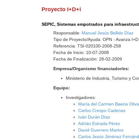
Proyecto I+D+i
SEPIC, Sistemas empotrados para infraestruct
Responsable:
Manuel Jesús Bellido Díaz
Tipo de Proyecto/Ayuda: OPN - Avanza I+D
Referencia: TSI-020100-2008-258
Fecha de Inicio: 10-07-2008
Fecha de Finalización: 28-02-2009
Empresa/Organismo financiador/es:
Ministerio de Industria, Turismo y C
Equipo:
Investigadores:
María del Carmen Baena Oliv
Carlos Crespo Cadenas
Iván Durán Díaz
Adrián Estrada Pérez
David Guerrero Martos
Carlos Jesús Jiménez Fernán