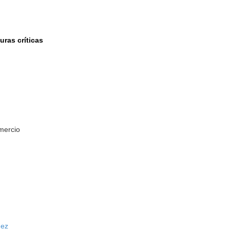
uras críticas
omercio
a
dez