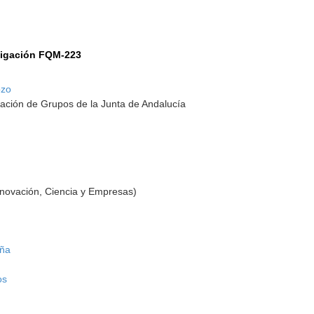
tigación FQM-223
ozo
ación de Grupos de la Junta de Andalucía
nnovación, Ciencia y Empresas)
oña
os