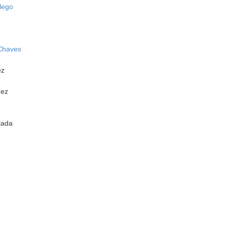
lego
Chaves
ez
hez
jada