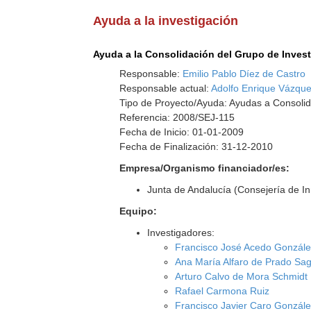
Ayuda a la investigación
Ayuda a la Consolidación del Grupo de Inves
Responsable:
Emilio Pablo Díez de Castro
Responsable actual:
Adolfo Enrique Vázqu
Tipo de Proyecto/Ayuda: Ayudas a Consolid
Referencia: 2008/SEJ-115
Fecha de Inicio: 01-01-2009
Fecha de Finalización: 31-12-2010
Empresa/Organismo financiador/es:
Junta de Andalucía (Consejería de I
Equipo:
Investigadores:
Francisco José Acedo Gonzál
Ana María Alfaro de Prado Sa
Arturo Calvo de Mora Schmidt
Rafael Carmona Ruiz
Francisco Javier Caro Gonzál