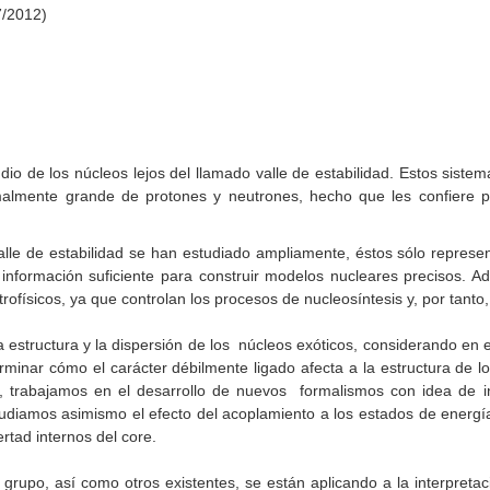
7/2012)
udio de los núcleos lejos del llamado
valle de estabilidad
. Estos sist
malmente grande de protones y neutrones, hecho que les confiere p
alle de estabilidad se han estudiado ampliamente, éstos sólo repres
 información suficiente para construir modelos nucleares precisos. A
físicos, ya que controlan los procesos de nucleosíntesis y, por tanto, 
 estructura y la dispersión de los núcleos exóticos, considerando en e
inar cómo el carácter débilmente ligado afecta a la estructura de lo
o, trabajamos en el desarrollo de nuevos formalismos con idea de in
diamos asimismo el efecto del acoplamiento a los estados de energía 
ertad internos del
core
.
grupo, así como otros existentes, se están aplicando a la interpreta