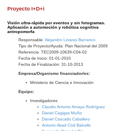
Proyecto I+D+i
Visión ultra-rápida por eventos y sin fotogramas.
Aplicación a automoción y robótica cognitiva
antropomorfa
Responsable:
Alejandro Linares Barranco
Tipo de Proyecto/Ayuda: Plan Nacional del 2009
Referencia: TEC2009-10639-C04-02
Fecha de Inicio: 01-01-2010
Fecha de Finalización: 31-10-2013
Empresa/Organismo financiador/es:
Ministerio de Ciencia e Innovación
Equipo:
Investigadores:
Claudio Antonio Amaya Rodríguez
Daniel Cagigas Muñiz
Daniel Cascado Caballero
Antonio Abad Civit Balcells