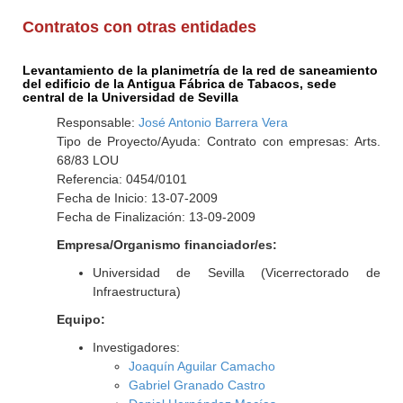
Contratos con otras entidades
Levantamiento de la planimetría de la red de saneamiento
del edificio de la Antigua Fábrica de Tabacos, sede
central de la Universidad de Sevilla
Responsable:
José Antonio Barrera Vera
Tipo de Proyecto/Ayuda: Contrato con empresas: Arts.
68/83 LOU
Referencia: 0454/0101
Fecha de Inicio: 13-07-2009
Fecha de Finalización: 13-09-2009
Empresa/Organismo financiador/es:
Universidad de Sevilla (Vicerrectorado de
Infraestructura)
Equipo:
Investigadores:
Joaquín Aguilar Camacho
Gabriel Granado Castro