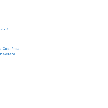
García
ha-Castañeda
ez Serrano