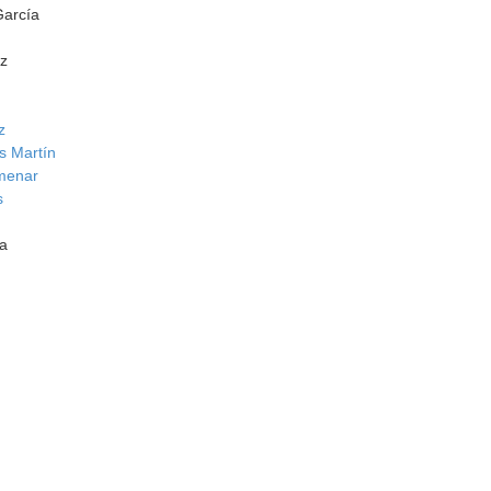
arcía
ez
z
s Martín
menar
s
ía