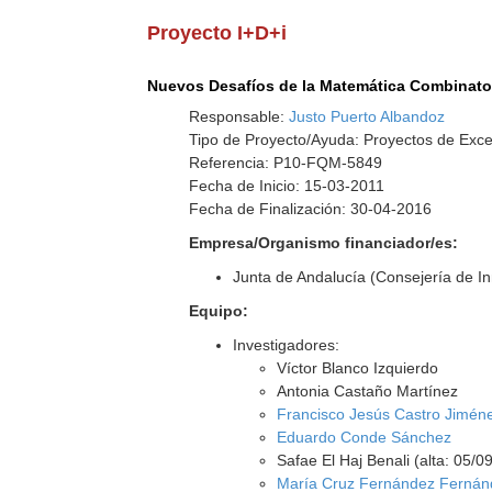
Proyecto I+D+i
Nuevos Desafíos de la Matemática Combinator
Responsable:
Justo Puerto Albandoz
Tipo de Proyecto/Ayuda: Proyectos de Exce
Referencia: P10-FQM-5849
Fecha de Inicio: 15-03-2011
Fecha de Finalización: 30-04-2016
Empresa/Organismo financiador/es:
Junta de Andalucía (Consejería de I
Equipo:
Investigadores:
Víctor Blanco Izquierdo
Antonia Castaño Martínez
Francisco Jesús Castro Jimén
Eduardo Conde Sánchez
Safae El Haj Benali (alta: 05/0
María Cruz Fernández Fernán