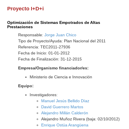
Proyecto I+D+i
Optimización de Sistemas Empotrados de Altas
Prestaciones
Responsable:
Jorge Juan Chico
Tipo de Proyecto/Ayuda: Plan Nacional del 2011
Referencia: TEC2011-27936
Fecha de Inicio: 01-01-2012
Fecha de Finalización: 31-12-2015
Empresa/Organismo financiador/es:
Ministerio de Ciencia e Innovación
Equipo:
Investigadores:
Manuel Jesús Bellido Díaz
David Guerrero Martos
Alejandro Millán Calderón
Alejandro Muñoz Rivera (baja: 02/10/2012)
Enrique Ostúa Arangüena