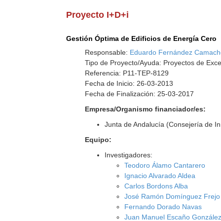
Proyecto I+D+i
Gestión Óptima de Edificios de Energía Cero
Responsable:
Eduardo Fernández Camach
Tipo de Proyecto/Ayuda: Proyectos de Exce
Referencia: P11-TEP-8129
Fecha de Inicio: 26-03-2013
Fecha de Finalización: 25-03-2017
Empresa/Organismo financiador/es:
Junta de Andalucía (Consejería de I
Equipo:
Investigadores:
Teodoro Álamo Cantarero
Ignacio Alvarado Aldea
Carlos Bordons Alba
José Ramón Domínguez Frejo
Fernando Dorado Navas
Juan Manuel Escaño Gonzále