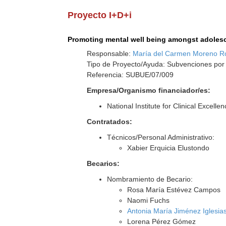
Proyecto I+D+i
Promoting mental well being amongst adoles
Responsable:
María del Carmen Moreno R
Tipo de Proyecto/Ayuda: Subvenciones por
Referencia: SUBUE/07/009
Empresa/Organismo financiador/es:
National Institute for Clinical Excelle
Contratados:
Técnicos/Personal Administrativo:
Xabier Erquicia Elustondo
Becarios:
Nombramiento de Becario:
Rosa María Estévez Campos
Naomi Fuchs
Antonia María Jiménez Iglesia
Lorena Pérez Gómez