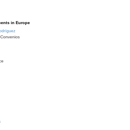
cents in Europe
odríguez
 Convenios
nce
s