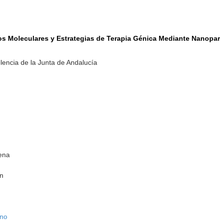
os Moleculares y Estrategias de Terapia Génica Mediante Nanopart
lencia de la Junta de Andalucía
ena
ón
eno