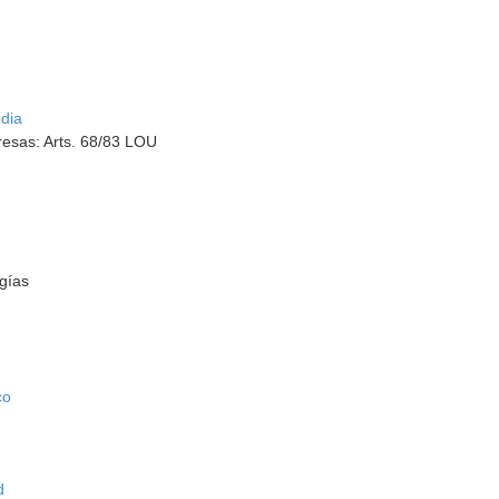
dia
esas: Arts. 68/83 LOU
gías
co
d