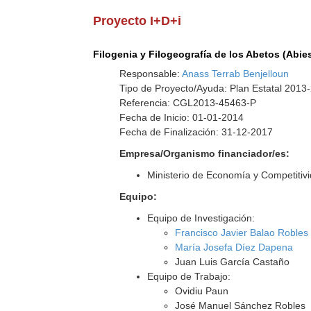
Proyecto I+D+i
Filogenia y Filogeografía de los Abetos (Abi
Responsable:
Anass Terrab Benjelloun
Tipo de Proyecto/Ayuda: Plan Estatal 2013
Referencia: CGL2013-45463-P
Fecha de Inicio: 01-01-2014
Fecha de Finalización: 31-12-2017
Empresa/Organismo financiador/es:
Ministerio de Economía y Competitiv
Equipo:
Equipo de Investigación:
Francisco Javier Balao Robles
María Josefa Díez Dapena
Juan Luis García Castaño
Equipo de Trabajo:
Ovidiu Paun
José Manuel Sánchez Robles