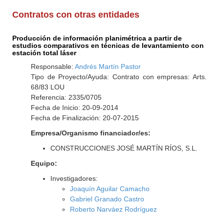
Contratos con otras entidades
Producción de información planimétrica a partir de
estudios comparativos en técnicas de levantamiento con
estación total láser
Responsable:
Andrés Martín Pastor
Tipo de Proyecto/Ayuda: Contrato con empresas: Arts.
68/83 LOU
Referencia: 2335/0705
Fecha de Inicio: 20-09-2014
Fecha de Finalización: 20-07-2015
Empresa/Organismo financiador/es:
CONSTRUCCIONES JOSÉ MARTÍN RÍOS, S.L.
Equipo:
Investigadores:
Joaquín Aguilar Camacho
Gabriel Granado Castro
Roberto Narváez Rodríguez