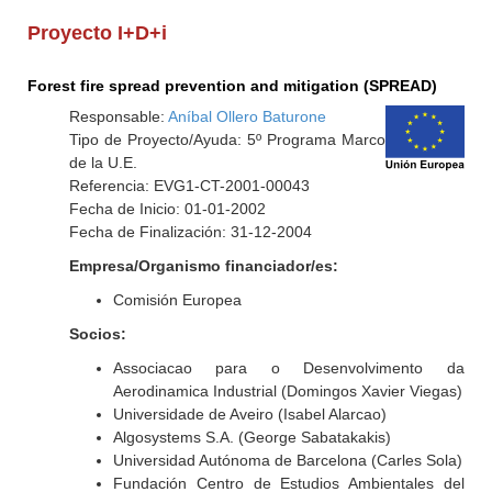
Proyecto I+D+i
Forest fire spread prevention and mitigation (SPREAD)
Responsable:
Aníbal Ollero Baturone
Tipo de Proyecto/Ayuda: 5º Programa Marco
de la U.E.
Referencia: EVG1-CT-2001-00043
Fecha de Inicio: 01-01-2002
Fecha de Finalización: 31-12-2004
Empresa/Organismo financiador/es:
Comisión Europea
Socios:
Associacao para o Desenvolvimento da
Aerodinamica Industrial (Domingos Xavier Viegas)
Universidade de Aveiro (Isabel Alarcao)
Algosystems S.A. (George Sabatakakis)
Universidad Autónoma de Barcelona (Carles Sola)
Fundación Centro de Estudios Ambientales del