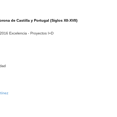
rona de Castilla y Portugal (Siglos XII-XVII)
-2016 Excelencia - Proyectos I+D
idad
tínez