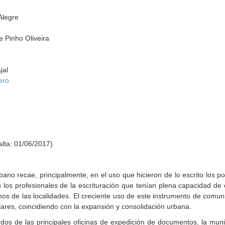
Alegre
e Pinho Oliveira
jal
ero
o
alta: 01/06/2017)
ano recae, principalmente, en el uso que hicieron de lo escrito los po
 los profesionales de la escrituración que tenían plena capacidad de c
de las localidades. El creciente uso de este instrumento de comunica
lares, coincidiendo con la expansión y consolidación urbana.
 dos de las principales oficinas de expedición de documentos, la munic