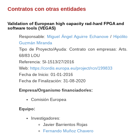
Contratos con otras entidades
Validation of European high capacity rad-hard FPGA and
software tools (VEGAS)
Responsable:
Miguel Ángel Aguirre Echanove
/
Hipólito
Guzmán Miranda
Tipo de Proyecto/Ayuda: Contrato con empresas: Arts.
68/83 LOU
Referencia: SI-1513/27/2016
Web:
https://cordis.europa.eu/project/rcn/199833
Fecha de Inicio: 01-01-2016
Fecha de Finalización: 31-08-2020
Empresa/Organismo financiador/es:
Comisión Europea
Equipo:
Investigadores:
Javier Barrientos Rojas
Fernando Muñoz Chavero